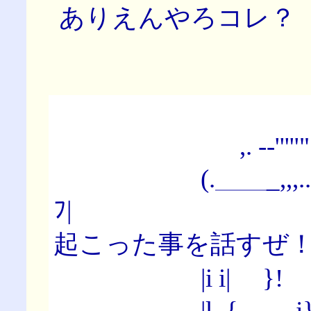
ありえんやろコレ？
,. -‐'''''""
(.＿＿_,,,... 
ﾌ| あ…
起こった事を話すぜ
|i i| }! }}
|l､{ j} /,