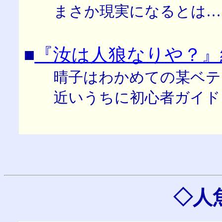
まさか現実になるとは…
■
『汝は人狼なりや？』
晴子はわかめての某ベテ
近いうちに初心者ガイドＨ
◇人