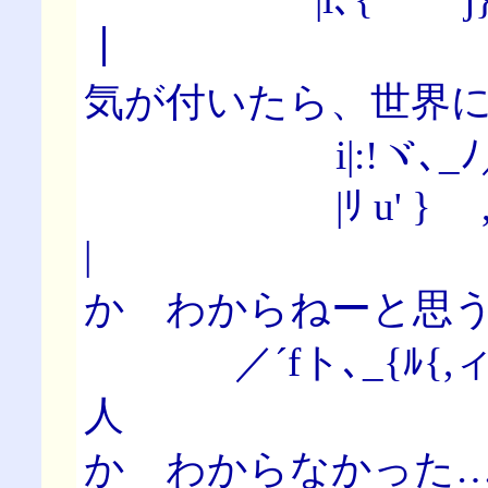
｜ 『言葉
気が付いたら、世界
i|:!ヾ､_ﾉ
|ﾘ u' } ,ﾉ _
| な… 
か わからねーと思
／´fト､_{ﾙ{,ィ'
人 おれも
か わからなかった