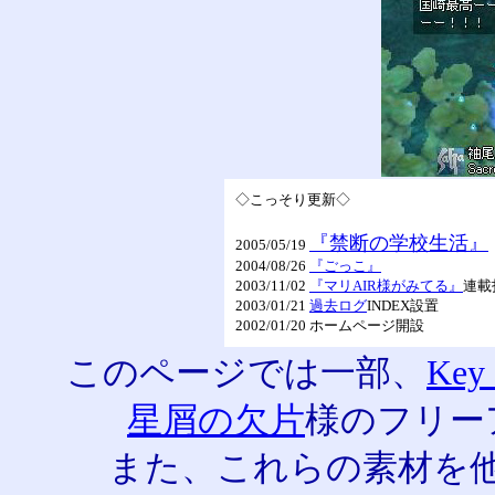
◇こっそり更新◇
『禁断の学校生活』
2005/05/19
2004/08/26
『ごっこ』
2003/11/02
『マリAIR様がみてる』
連載
2003/01/21
過去ログ
INDEX設置
2002/01/20 ホームページ開設
このページでは一部、
Key 
星屑の欠片
様のフリー
また、これらの素材を