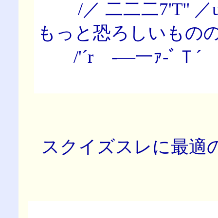
/／ 二二二7'T'' ／
もっと恐ろしいもの
/'´r -―一ｧ‐ﾞＴ´ '"
スクイズスレに最適のＡ