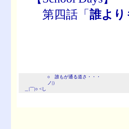
第四話「
誰より
○ 誰もが通る道さ・・・
ノ|）
＿|￣|○ <し