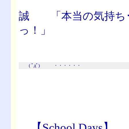
誠 「本当の気持ち･
っ！」
( ﾟдﾟ) ・・・・・・
【School Days】