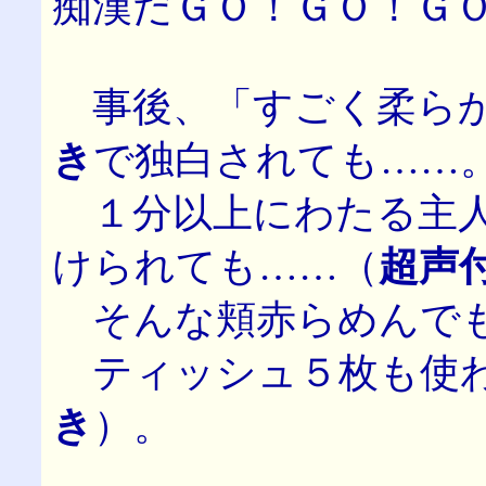
痴漢だＧＯ！ＧＯ！Ｇ
事後、「すごく柔らか
き
で独白されても……
１分以上にわたる主人
けられても……（
超声
そんな頬赤らめんで
ティッシュ５枚も使わ
き
）。