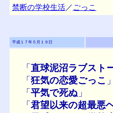
禁断の学校生活
／
ごっこ
平成１７年５月１９日
「
直球泥沼ラブスト
「
狂気の恋愛ごっこ
「
平気で死ぬ
」
「
君望以来の超最悪