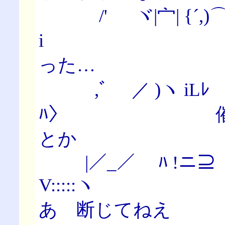
/' ヾ|宀| {´,)⌒`/
iゝ 頭がど
った…
,ﾞ ／ )ヽ iLﾚ u'
ﾊ〉 催眠術
とか
|／_／ ﾊ !ニ⊇
V:::::ヽ 
あ 断じてねえ