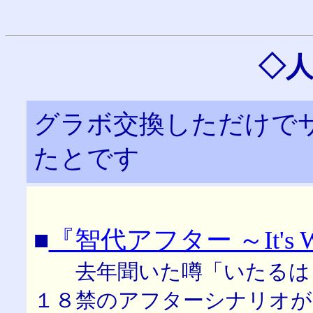
◇
グラボ交換しただけで
たとです
■
『智代アフター ～It's Won
去年聞いた噂「いたるはも
１８禁のアフターシナリオが